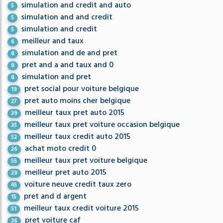
simulation and credit and auto
5
simulation and and credit
5
simulation and credit
5
meilleur and taux
6
simulation and de and pret
8
pret and a and taux and 0
8
simulation and pret
8
pret social pour voiture belgique
19
pret auto moins cher belgique
27
meilleur taux pret auto 2015
39
meilleur taux pret voiture occasion belgique
35
meilleur taux credit auto 2015
52
achat moto credit 0
26
meilleur taux pret voiture belgique
55
meilleur pret auto 2015
29
voiture neuve credit taux zero
45
pret and d argent
15
meilleur taux credit voiture 2015
51
pret voiture caf
36