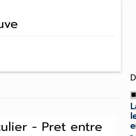
uve
D
L
l
ulier - Pret entre
e