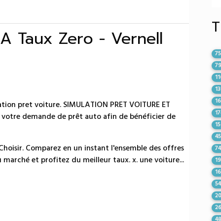
T
A Taux Zero - Vernell
7
7
11
1
1
lation pret voiture. SIMULATION PRET VOITURE ET
17
 votre demande de prêt auto afin de bénéficier de
1
4
 Choisir. Comparez en un instant l'ensemble des offres
7
 marché et profitez du meilleur taux. x. une voiture...
1
1
5
2
2
4