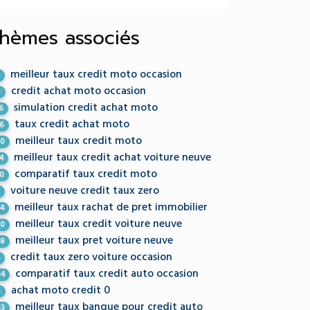
hèmes associés
meilleur taux credit moto occasion
5
credit achat moto occasion
9
simulation credit achat moto
6
taux credit achat moto
36
meilleur taux credit moto
60
meilleur taux credit achat voiture neuve
4
comparatif taux credit moto
50
voiture neuve credit taux zero
5
meilleur taux rachat de pret immobilier
44
meilleur taux credit voiture neuve
90
meilleur taux pret voiture neuve
68
credit taux zero voiture occasion
4
comparatif taux credit auto occasion
04
achat moto credit 0
6
meilleur taux banque pour credit auto
83