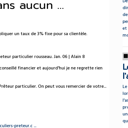
ans aucun ...
De
di
de
pe
et
liquer un taux de 3% fixe pour sa clientèle.
mo
eteur particulier rousseau. Jan. 06 | Alain 8
L
conseillé financier et aujourd'hui je ne regrette rien
l
êteur particulier. On peut vous remercier de votre...
Le
lo
l'
pr
un
qu
liers-preteur.c ...